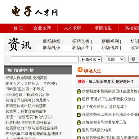
首 页
企业招聘
人才求职
培训招生
高校招
职场快线
|
招聘选拔
|
薪酬福利
|
培
职场礼仪
|
职场人生
|
职场传媒
|
政
热门资讯排行榜
职场人生
·
经理人掘金职场 突围高薪
推荐
·
员工奖金差异大 是好是坏？
·
传化人才：大路朝天，与你同行
·
“500强”里的四个不等式
薪酬制度不善限制我国IT企业良性
·
500强总裁 卫氏跳槽启示录
建行:普通员工也能享受股权激励
·
劳动合同期限可分为几类？
·
正确定位走出职业动荡期
员工奖金差异大 是好是坏？
·
顾雏军：科龙背后的故事
强资本弱劳工格局下劳动法不是偏
·
潮流：“合资恋爱”你敢试吗？
顶着白领名号拿着缩水工资
·
行走职场 关键时刻怎样博弈
·
发展劳动力市场与完善社会保障
迟到后奖励的结果
·
亮剑汽车江湖 奇瑞我的地盘我做主
金融高管成热门猎物 猎头透露年薪