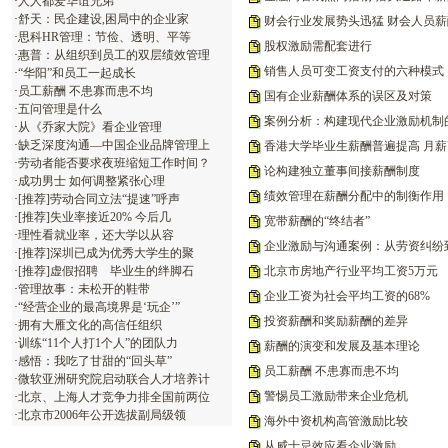
·
人人都爱华谊兄弟
·
舒天：民企建设,困局中的企业家
财会行业发展势头迅猛 财会人员薪
·
思科HR管理：节俭、透明、平等
股权激励需配套进行
·
惠普：从组织到员工的双层绩效管理
销售人员可变工资支付的六种模式
·
“华阳”和员工一起成长
·
员工薪酬 不患寡而患不均
国有企业薪酬体系的误区及对策
·
五问管理是什么
案例分析：构建现代企业激励机制
·
从《乔家大院》看企业管理
·
缺乏深度沟通—中国企业品牌管理上
香港大学毕业生薪酬普遍提高 月
·
劳动者能否要求夜班缩短工作时间？
论构建独立董事间接薪酬制度
·
成功男士 如何调整紧张心理
绩效管理在薪酬分配中的制衡作用
·
[推荐]劳动合同立法“提速”呼声
·
[推荐]失业率接近20% 今后几
宽带薪酬的“终结者”
·
理性看就业率，还大学以从容
企业激励与沟通案例：从劳资纠纷
·
[推荐]深圳已成为优秀大学生的聚
·
[推荐]虚假招聘 毕业生的绊脚石
北京市房地产行业平均工资5万元
·
管理故事：未松开的鞋带
企业工资为社会平均工资的68%
·
“经营企业的最高境界是‘玩企’”
投资薪酬和奖励薪酬的差异
·
拥有大雁文化的高信任组织
·
训练“11个人打1个人”的团队力
薪酬的演变和发展及基本理论
·
感悟：我吃了甘甜的“回头草”
员工薪酬 不患寡而患不均
·
微软亚洲研究院启动联合人才培养计
警惕员工激励带来企业危机
·
北京、上海人才竞争力排全国前两位
·
北京市2006年公开选拔副局级领
海外中资机构高管激励比较
从威士忌效应看企业激励