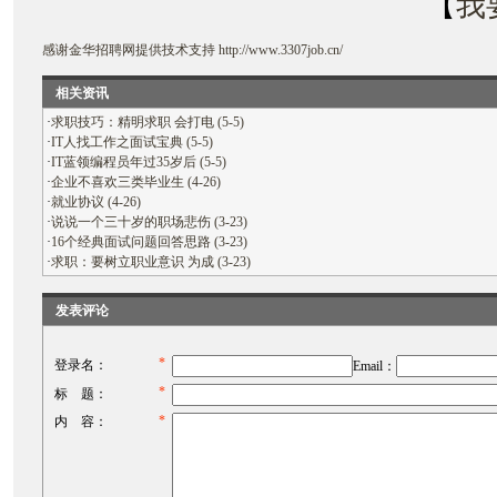
【
我
感谢
金华招聘网
提供技术支持
http://www.3307job.cn/
相关资讯
·
求职技巧：精明求职 会打电 (5-5)
·
IT人找工作之面试宝典 (5-5)
·
IT蓝领编程员年过35岁后 (5-5)
·
企业不喜欢三类毕业生 (4-26)
·
就业协议 (4-26)
·
说说一个三十岁的职场悲伤 (3-23)
·
16个经典面试问题回答思路 (3-23)
·
求职：要树立职业意识 为成 (3-23)
发表评论
*
登录名：
Email：
*
标 题：
*
内 容：