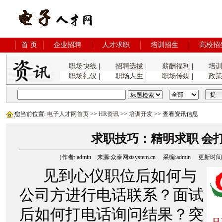
首 页
企业招聘
人才求职
培训招生
高校招
职场快线
|
招聘选拔
|
薪酬福利
|
培
职场礼仪
|
职场人生
|
职场传媒
|
政
您当前位置:
电子人才网首页
>>
HR资讯
>>
培训开发
>> 查看资讯信息
求职技巧：精明求职 会
（作者: admin 来源:众泰网ztsystem.cn 采编:admin 更新时间:200
见到心仪职位后如何与
公司方进行电话联系？面试
后如何打电话询问结果？突