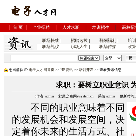
首 页
企业招聘
人才求职
培训招生
高校招
职场快线
|
招聘选拔
|
薪酬福利
|
培
职场礼仪
|
职场人生
|
职场传媒
|
政
您当前位置:
电子人才网首页
>>
HR资讯
>>
培训开发
>> 查看资讯信息
求职：要树立职业意识 
（作者: admin 来源:众泰网ztsystem.cn 采编:admin 更新时间:2006
不同的职业意味着不同
的发展机会和发展空间，决
定着你未来的生活方式、社