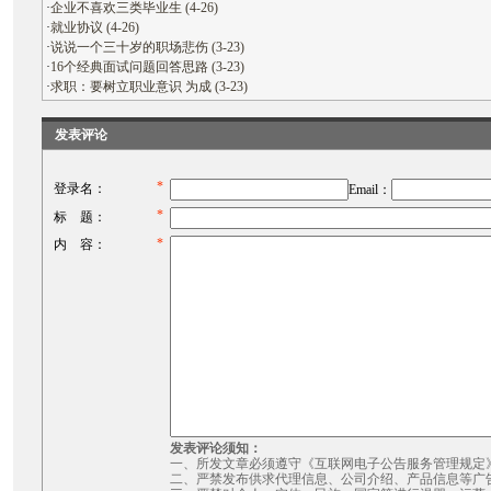
·
企业不喜欢三类毕业生 (4-26)
·
就业协议 (4-26)
·
说说一个三十岁的职场悲伤 (3-23)
·
16个经典面试问题回答思路 (3-23)
·
求职：要树立职业意识 为成 (3-23)
发表评论
*
登录名：
Email：
*
标 题：
*
内 容：
发表评论须知：
一、所发文章必须遵守《互联网电子公告服务管理规定
二、严禁发布供求代理信息、公司介绍、产品信息等广