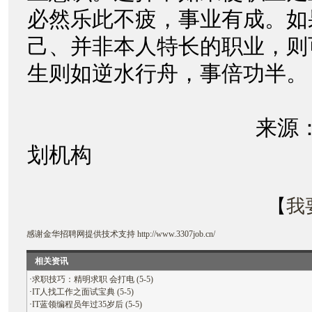
必然乐此不疲，事业有成。如
己、并非本人特长的职业，则
生则如逆水行舟，事倍功半
来源：独之秀
划机构
【
我
感谢
金华招聘网
提供技术支持
http://www.3307job.cn/
相关资讯
·
求职技巧：精明求职 会打电 (5-5)
·
IT人找工作之面试宝典 (5-5)
·
IT蓝领编程员年过35岁后 (5-5)