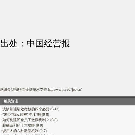
出处：中国经营报
感谢
金华招聘网
提供技术支持
http://www.3307job.cn/
相关资讯
·
浅淡加强绩效考核的四个必要 (9-13)
·
“末位”就应该被“淘汰”吗 (9-8)
·
如何构建民企员工激励机制？ (9-9)
·
薪酬谈判的十大攻略 (9-9)
·
谈用人的六种激励机制 (9-7)