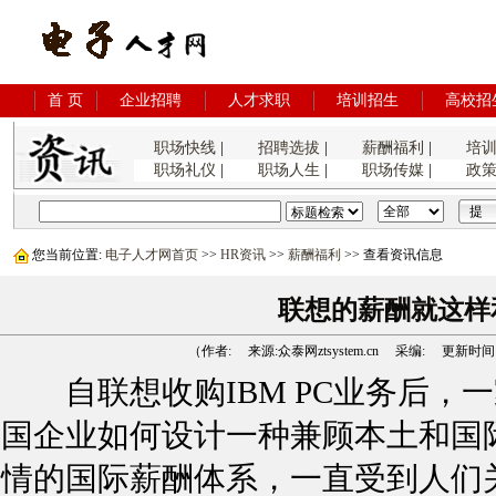
首 页
企业招聘
人才求职
培训招生
高校招
职场快线
|
招聘选拔
|
薪酬福利
|
培
职场礼仪
|
职场人生
|
职场传媒
|
政
您当前位置:
电子人才网首页
>>
HR资讯
>>
薪酬福利
>> 查看资讯信息
联想的薪酬就这样
（作者: 来源:众泰网ztsystem.cn 采编: 更新时间:2006
自联想收购IBM PC业务后，
国企业如何设计一种兼顾本土和国
情的国际薪酬体系，一直受到人们