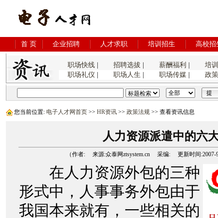
首 页
企业招聘
人才求职
培训招生
高校招
职场快线
|
招聘选拔
|
薪酬福利
|
培
职场礼仪
|
职场人生
|
职场传媒
|
政
您当前位置:
电子人才网首页
>>
HR资讯
>>
政策法规
>> 查看资讯信息
人力资源派遣中的六
（作者: 来源:众泰网ztsystem.cn 采编: 更新时间:2007-9-18
在人力资源外包的三种
形式中，人事事务外包由于
我国本来就有，一些相关的