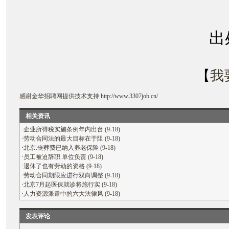
出
【
我
感谢
金华招聘网
提供技术支持
http://www.3307job.cn/
相关资讯
·
企业所得税实施条例年内出台 (9-18)
·
劳动合同法的最大目标在于阻 (9-18)
·
北京:丧葬费已纳入养老保险 (9-18)
·
员工被迫辞职 单位负责 (9-18)
·
退休了也有劳动的资格 (9-18)
·
劳动合同期限应进行双向调整 (9-18)
·
北京7月起医保就诊将施行实 (9-18)
·
人力资源派遣中的六大法律风 (9-18)
发表评论