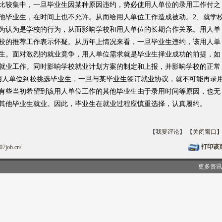
比较集中，一旦毕业生因某种原因违约，势必使用人单位的录用工作付之
他毕业生，在时间上也不允许。从而给用人单位工作造成被动。2、就学
为认为是学校的行为，从而影响学校和用人单位的长期合作关系。用人单
校的推荐工作表示怀疑。从历年上情况来看，一旦毕业生违约，该用人单
生。面对激烈的就业竟争，用人单位需求就是毕业生择业成功的前提，如
就业工作。同时影响学校就业计划方案的制定和上报，并影响学校的正常
用人单位到校挑选毕业生，一旦与某毕业生签订就业协议，就不可能再录
有些当初希望到该用人单位工作的其他毕业生由于录用时间等原因，也无
其他毕业生就业。因此，毕业生在就业过程应慎重选择，认真履约。
【
我要评论
】 【
关闭窗口
打印该
07job.cn/
更多资讯