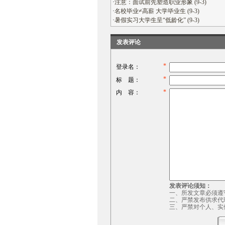
·
注意：面试前先塑造职业形象 (9-3)
·
名校毕业≠高薪 大学毕业生 (9-3)
·
暑假实习大学生呈“低龄化” (9-3)
发表评论
*
登录名：
*
标 题：
*
内 容：
发表评论须知：
一、所发文章必须遵
二、严禁发布供求代
三、严禁对个人、实