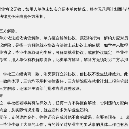
业协议无效，如用人单位未如实介绍本单位情况，根本无录用计划而与
法律责任应由责任方承担。
三方解除。
方依法或依协议解除。单方擅自解除协议。属违约行为，解约方应对另
议解除，是指一方解除就业协议有法律上或协议上的依据，如学生未取得
业协议，毕业生录取研究生后，可解除就业协议，或依协议规定，毕业生
考试，用人单位有权解除协议，此类单方解除，解除方无须对另二方承担
学校三方经协商一致，消灭原订立的协议，使协议不发生法律效力。此
一致的体现，三方均不承担法律责任，三方解除应在就业计划上报主管部
三方解除，还须经主管部门批准办理调整改派。
果
、学校签署即具有法律效力，任何一方不得擅自解除，否则违约方应向
约金，从实际情况来看，就业违约多为毕业生违约。
任，支付违约金外。往往还会造成其他不良的后果，主要表现在：1、
一毕业生做了大量的工作，有的甚至对毕业生将要从事的具体工作也有所