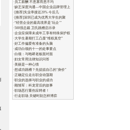
·
员工薪酬 不患寡而患不均
·
缺乏深度沟通—中国企业品牌管理上
·
[推荐]失业率接近20% 今后几
·
[推荐]深圳已成为优秀大学生的聚
·
“经营企业的最高境界是‘玩企’”
·
500强总裁 卫氏跳槽启示录
·
企业应保障未成年工享有特殊保护权
·
大学生暑期打工凸显“维权真空”
·
好工作偏爱有准备的头脑
·
成功白领的十一的处事要点
·
白领：与咆哮老板面对面
·
妇女常用法律知识问答
·
美丽是一种心情
·
想成功跳槽？先掂掂自己的“身价”
·
正确定位走出职业动荡期
划
·
职业的选择与职业的成功
·
顾雏军：科龙背后的故事
·
职场恶行重伤应聘者！
·
行走职场 关键时刻怎样博弈
愿