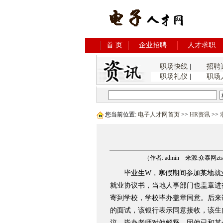
首 页
企业招聘
人才求职
职场快线
|
招聘
职场礼仪
|
职场
您当前位置:
电子人才网首页
>>
HR资讯
>>
（作者: admin 来源:众泰网ztsys
毕业生W，寒假期间参加某地就业
就业协议书，当地人事部门也盖章进
寄到学校，学校毕办盖章同意。后来
的面试，该银行表示同意接收，该生
议，毕办老师对他解释，因他已和某