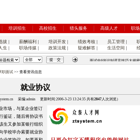
培训招生
高校招生
猎头服务
高级人才
职场
选拔
|
薪酬福利
|
培训开发
|
绩效考核
|
员工管理
|
人生
|
职场传媒
|
政策法规
|
疑难解答
|
生活空间
|
面试中HR识别谎言技巧大揭密
求职面试
>> 查看资讯信息
就业协议
tem.cn 采编:admin 更新时间:2006-3-23 13:24:35 共有
2847
人次浏览）
市场，与某企业签订
行鉴证，随后将协议书
该生又参加某银行组织
向学校毕办索要就业协
企业签协议，如要再和