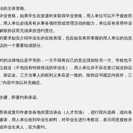
法的主体资格。
业资格，如果学生在派遣时未取得毕业资格，用人单位可以不予接收而
，用人单位必须具有从事各项经营或管理活动的能力，单位应有录用毕业
解除协议而无须承担违约责任。
要求如实介绍毕业生的在校表现，也应如实将所掌握的用人单位的信息
议的一个重要组成部分。
的法律地位是平等的，一方不得将自己的意志强加给另一方。学校也不
位就业（不包括有特殊情况的毕业生），用人单位亦不应在签订就业协议
、保证金。三方当事人的权利义务应是一致的。除协议书规定内容外，三
注"内容中加以补充确定。
步骤，即要约和承诺。
表或复印件参加各地供需洽谈会（人才市场），进行双向选择，或向各
邀请，用人单位收到毕业生材料，对毕业生进行考察后，表示同意接收并
或毕业生来人，应为要约。