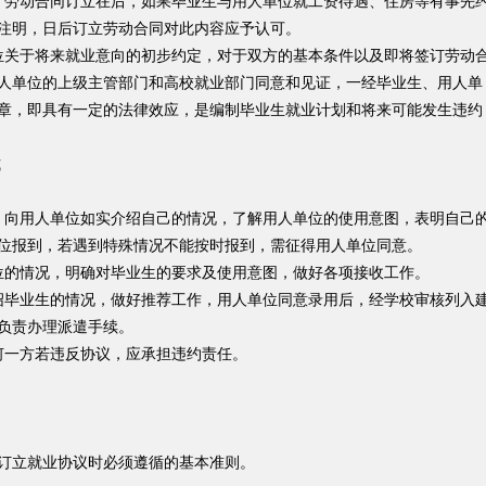
劳动合同订立在后，如果毕业生与用人单位就工资待遇、住房等有事先
注明，日后订立劳动合同对此内容应予认可。
关于将来就业意向的初步约定，对于双方的基本条件以及即将签订劳动
人单位的上级主管部门和高校就业部门同意和见证，一经毕业生、用人单
章，即具有一定的法律效应，是编制毕业生就业计划和将来可能发生违约
式
向用人单位如实介绍自己的情况，了解用人单位的使用意图，表明自己
位报到，若遇到特殊情况不能按时报到，需征得用人单位同意。
的情况，明确对毕业生的要求及使用意图，做好各项接收工作。
毕业生的情况，做好推荐工作，用人单位同意录用后，经学校审核列入
负责办理派遣手续。
一方若违反协议，应承担违约责任。
立就业协议时必须遵循的基本准则。