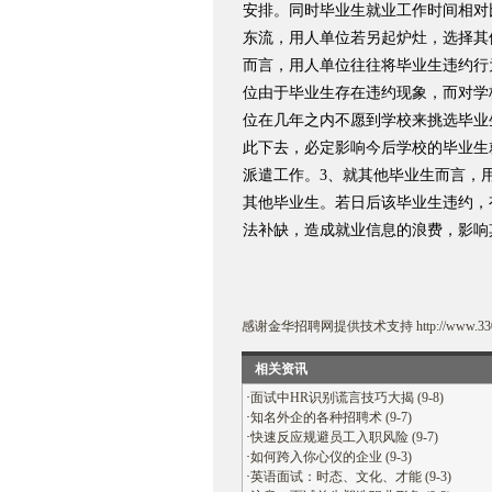
安排。同时毕业生就业工作时间相对
东流，用人单位若另起炉灶，选择其
而言，用人单位往往将毕业生违约行
位由于毕业生存在违约现象，而对学
位在几年之内不愿到学校来挑选毕业
此下去，必定影响今后学校的毕业生
派遣工作。3、就其他毕业生而言，
其他毕业生。若日后该毕业生违约，
法补缺，造成就业信息的浪费，影响
感谢
金华招聘网
提供技术支持
http://www.33
相关资讯
·
面试中HR识别谎言技巧大揭 (9-8)
·
知名外企的各种招聘术 (9-7)
·
快速反应规避员工入职风险 (9-7)
·
如何跨入你心仪的企业 (9-3)
·
英语面试：时态、文化、才能 (9-3)