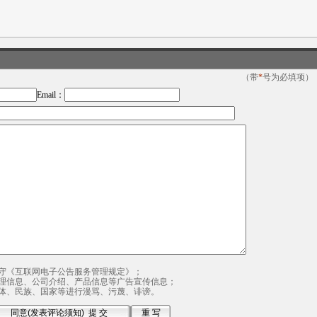
（带
*
号为必填项）
Email：
守《互联网电子公告服务管理规定》；
理信息、公司介绍、产品信息等广告宣传信息；
体、民族、国家等进行漫骂、污蔑、诽谤。