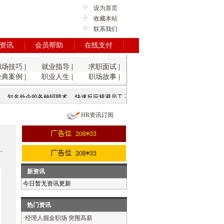
设为首页
收藏本站
联系我们
资讯
会员帮助
在线支付
职场技巧
|
就业指导
|
求职面试
|
经典案例
|
职业人生
|
职场故事
|
知名外企的各种招聘术
快速反应规避员工入职风险
如何跨入你心仪的企业
英语
HR资讯订阅
新资讯
今日暂无资讯更新
热门资讯
·
经理人掘金职场 突围高薪