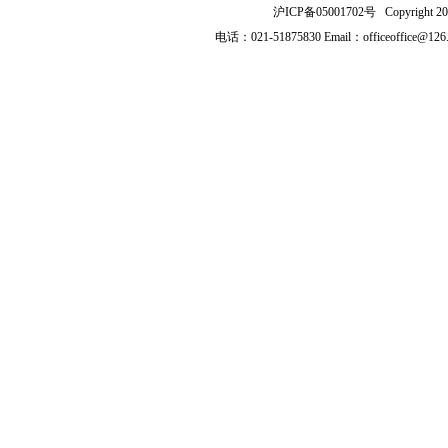
沪ICP备05001702号 Copyright 2003-2
电话：021-51875830 Email：officeoffice@126.