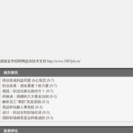
感谢
金华招聘网
提供技术支持
http://www.3307job.cn/
相关资讯
·
情侣形成利益同盟 办公室恋 (9-7)
·
职业发展：朋友重要？权力重 (9-7)
·
视线：职业玩家出路何方？ (9-7)
·
经验谈：跳槽的六大黄金法则 (9-3)
·
解析员工“离职”高发原因 (9-3)
·
我这样化解人事危机 (9-3)
·
设计：职业女性职场生涯 (9-3)
·
国际职场精英是这样炼成的 (9-3)
发表评论