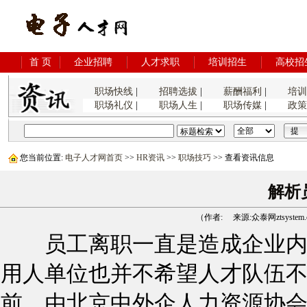
首 页
企业招聘
人才求职
培训招生
高校招
职场快线
|
招聘选拔
|
薪酬福利
|
培
职场礼仪
|
职场人生
|
职场传媒
|
政
您当前位置:
电子人才网首页
>>
HR资讯
>>
职场技巧
>> 查看资讯信息
解析
（作者: 来源:众泰网ztsystem.c
员工离职一直是造成企业内
用人单位也并不希望人才队伍不
前，由北京中外企人力资源协会调