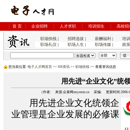
首 页
企业招聘
人才求职
培训招生
高校招
职场快线
|
招聘选拔
|
薪酬福利
|
培
职场礼仪
|
职场人生
|
职场传媒
|
政
您当前位置:
电子人才网首页
>>
HR资讯
>>
职场快线
>> 查看资讯信息
用先进“企业文化”统
（作者: 来源:众泰网ztsystem.cn 采编: 更新时间:2006-6-26
用先进企业文化统领企
业管理是企业发展的必修课